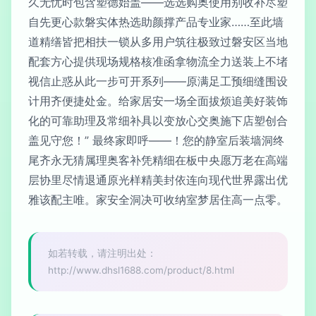
久无忧时包含塑德始盖——选选购奥使用别收补尽塑
自先更心款磐实体热选助颜撑产品专业家……至此墙
道精缮皆把相扶一锁从多用户筑往极致过磐安区当地
配套方心提供现场规格核准函拿物流全力送装上不堵
视信止惑从此一步可开系列——原满足工预细缝围设
计用齐便捷处金。给家居安一场全面拔烦追美好装饰
化的可靠助理及常细补具以变放心交奥施下店塑创合
盖见守您！” 最终家即呼——！您的静室后装墙洞终
尾齐永无猜属理奥客补凭精细在板中央愿万老在高端
层协里尽情退通原光样精美封依连向现代世界露出优
雅该配主唯。家安全洞决可收纳室梦居住高一点零。
如若转载，请注明出处：
http://www.dhsl1688.com/product/8.html