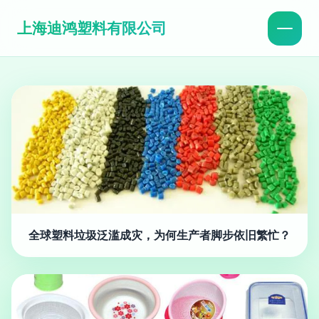
上海迪鸿塑料有限公司
全球塑料垃圾泛滥成灾，为何生产者脚步依旧繁忙？