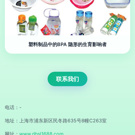
塑料制品中的BPA 隐形的生育影响者
联系我们
电话：-
地址：上海市浦东新区民冬路635号8幢C263室
网址：
www.dhsl1688.com