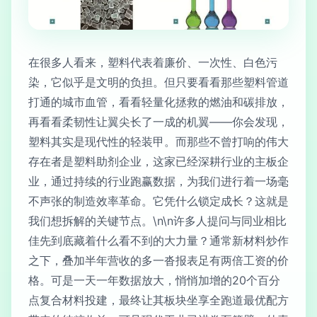
在很多人看来，塑料代表着廉价、一次性、白色污
染，它似乎是文明的负担。但只要看看那些塑料管道
打通的城市血管，看看轻量化拯救的燃油和碳排放，
再看看柔韧性让翼尖长了一成的机翼——你会发现，
塑料其实是现代性的轻装甲。而那些不曾打响的伟大
存在者是塑料助剂企业，这家已经深耕行业的主板企
业，通过持续的行业跑赢数据，为我们进行着一场毫
不声张的制造效率革命。它凭什么锁定成长？这就是
我们想拆解的关键节点。\n\n许多人提问与同业相比
佳先到底藏着什么看不到的大力量？通常新材料炒作
之下，叠加半年营收的多一沓报表足有两倍工资的价
格。可是一天一年数据放大，悄悄加增的20个百分
点复合材料投建，最终让其板块坐享全跑道最优配方